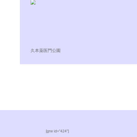
久本薬医門公園
[grw id=”424″]