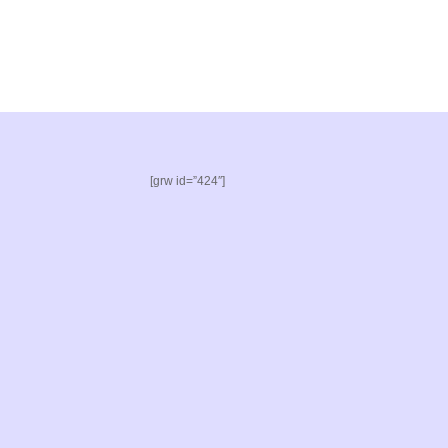
[grw id=”424″]