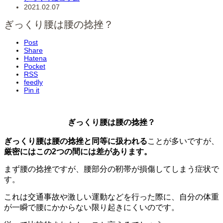
2021.02.07
ぎっくり腰は腰の捻挫？
Post
Share
Hatena
Pocket
RSS
feedly
Pin it
ぎっくり腰は腰の捻挫？
ぎっくり腰は腰の捻挫と同等に扱われる
ことが多いですが、
厳密にはこの2つの間には差があります。
まず腰の捻挫ですが、腰部分の靭帯が損傷してしまう症状で
す。
これは交通事故や激しい運動などを行った際に、自分の体重
が一瞬で腰にかからない限り起きにくいのです。