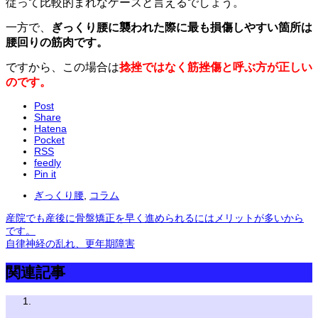
従って比較的まれなケースと言えるでしょう。
一方で、
ぎっくり腰に襲われた際に最も損傷しやすい箇所は
腰回りの筋肉です。
ですから、この場合は
捻挫ではなく筋挫傷と呼ぶ方が正しい
のです。
Post
Share
Hatena
Pocket
RSS
feedly
Pin it
ぎっくり腰
,
コラム
産院でも産後に骨盤矯正を早く進められるにはメリットが多いから
です。
自律神経の乱れ、更年期障害
関連記事