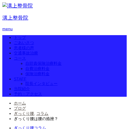
溝上整骨院
menu
トップ
ごあいさつ
患者様の声
交通事故治療
コース
自賠責保険治療料金
自費治療料金
保険治療料金
STAFF
院長インタビュー
当院紹介
予約・アクセス
ホーム
ブログ
ぎっくり腰
,
コラム
ぎっくり腰は腰の捻挫？
ぎっくり腰
コラム